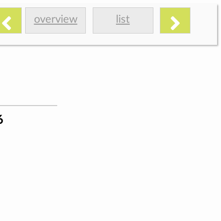
overview
list
6