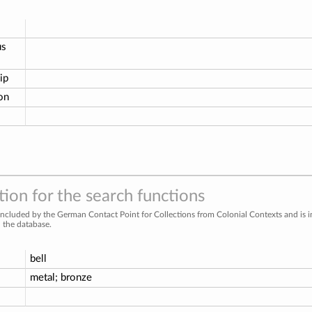
us
ip
ion
ion for the search functions
included by the German Contact Point for Collections from Colonial Contexts and is 
n the database.
bell
metal; bronze