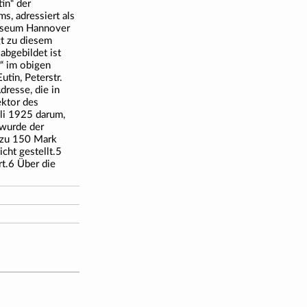
in“ der
s, adressiert als
useum Hannover
t zu diesem
abgebildet ist
“ im obigen
utin, Peterstr.
resse, die in
ektor des
li 1925 darum,
 wurde der
 zu 150 Mark
cht gestellt.5
rt.6 Über die