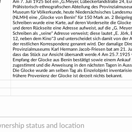
f
Am 7. Juli 1925 bot ein „G.Meyer, Lübeckerlandstraße 24, Eut
Prähistorisch-ethnografischen Abteilung des Provinzialmuseum
Museum für Völkerkunde, heute Niedersächsisches Landesm
(NLMH) eine „Glocke von Benin“ für 150 Mark an. 2 Beigeleg
Schreiben wurde eine Karte, auf deren Vorderseite die Glocke 
und deren Rückseite eine Adresse aufweist, auf die „G. Meyer
Schreiben als „seine“ Adresse verweist; diese lautet „E. Jörk, E
12, neben dem Kino"3 und unterscheidet sich damit von der Ad
der restlichen Korrespondenz genannt wird. Der damalige Dir
Provinzialmuseums Karl Hermann Jacob-Friesen bat am 21. Ju
dass das Stück zur Ansicht übersandt werde.4 Am 25.7.1925
Empfang der Glocke aus Benin bestätigt sowie einem Ankauf
zugestimmt und die Anweisung in den nächsten Tagen in Aussi
Die Glocke wurde am selben Tag als Einzelobjekt inventarisie
frühere Provenienz der Glocke ist derzeit nichts bekannt.
nership status and location